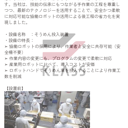
す。当社は、技能の伝承にもつながる手作業の工程を尊重し
つつ、最新のテクノロジーを活用することで、安全かつ柔軟
に対応可能な協働ロボットの活用による後工程の省力化を実
現しました。
・設備名称 ：そうめん投入装置
・設備の特長：
➣ 協働ロボットの採用により、作業者と安全に共存可能（安
全柵不要）
➣ 作業内容の変更にも、プログラムの変更で柔軟に対応
➣ 産業用ロボットに比べて、導入コストが安価
➣ ロボットハンドでそうめん束を投入することにより作業工
数を削減
【設置前】