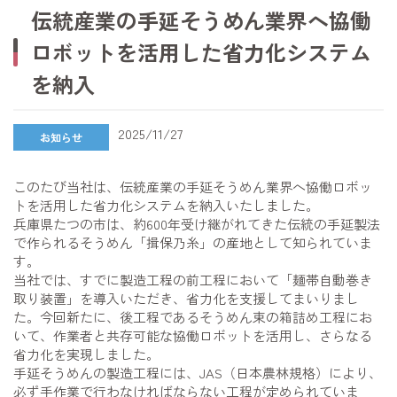
伝統産業の手延そうめん業界へ協働
企業情報
ロボットを活用した省力化システム
を納入
サステナビリティ
2025/11/27
お知らせ
ニュース
このたび当社は、伝統産業の手延そうめん業界へ協働ロボッ
トを活用した省力化システムを納入いたしました。
兵庫県たつの市は、約600年受け継がれてきた伝統の手延製法
で作られるそうめん「揖保乃糸」の産地として知られていま
IR情報
採用情報
す。
当社では、すでに製造工程の前工程において「麺帯自動巻き
お問い合わせ
取り装置」を導入いただき、省力化を支援してまいりまし
た。今回新たに、後工程であるそうめん束の箱詰め工程にお
いて、作業者と共存可能な協働ロボットを活用し、さらなる
省力化を実現しました。
手延そうめんの製造工程には、JAS（日本農林規格）により、
必ず手作業で行わなければならない工程が定められていま