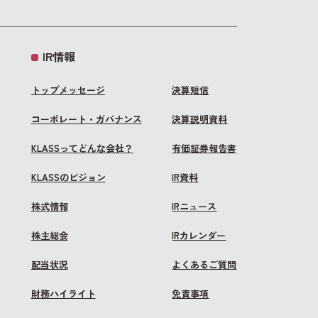
IR情報
トップメッセージ
決算短信
コーポレート・ガバナンス
決算説明資料
KLASSってどんな会社？
有価証券報告書
KLASSのビジョン
IR資料
株式情報
IRニュース
株主総会
IRカレンダー
配当状況
よくあるご質問
財務ハイライト
免責事項