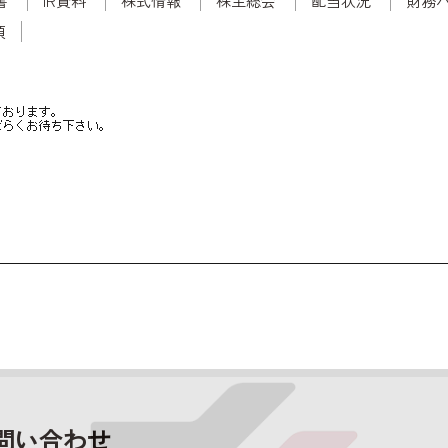
書
IR資料
株式情報
株主総会
配当状況
財務
項
問い合わせ