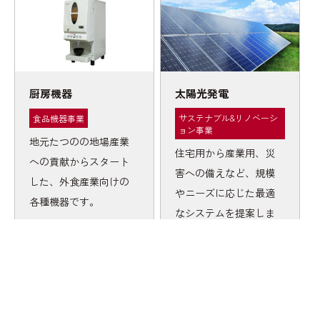
厨房機器
太陽光発電
サステナブル&リノベーシ
食品機器事業
ョン事業
地元たつのの地場産業
住宅用から産業用、災
への貢献からスタート
害への備えなど、規模
した、外食産業向けの
やニーズに応じた最適
各種機器です。
なシステムを提案しま
す。
READ MORE
READ MORE