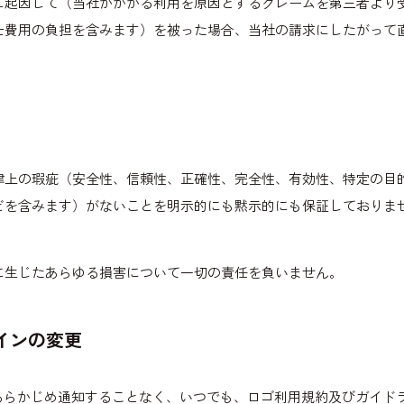
に起因して（当社がかかる利用を原因とするクレームを第三者より
士費用の負担を含みます）を被った場合、当社の請求にしたがって
律上の瑕疵（安全性、信頼性、正確性、完全性、有効性、特定の目
どを含みます）がないことを明示的にも黙示的にも保証しておりま
。
に生じたあらゆる損害について一切の責任を負いません。
インの変更
あらかじめ通知することなく、いつでも、ロゴ利用規約及びガイド