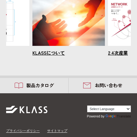
ン
KLASSについて
2.4次産業
製品カタログ
お問い合わせ
Powered by
Translate
プライバシーポリシー
サイトマップ