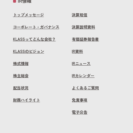
IR情報
トップメッセージ
決算短信
コーポレート・ガバナンス
決算説明資料
KLASSってどんな会社？
有価証券報告書
KLASSのビジョン
IR資料
株式情報
IRニュース
株主総会
IRカレンダー
配当状況
よくあるご質問
財務ハイライト
免責事項
電子公告