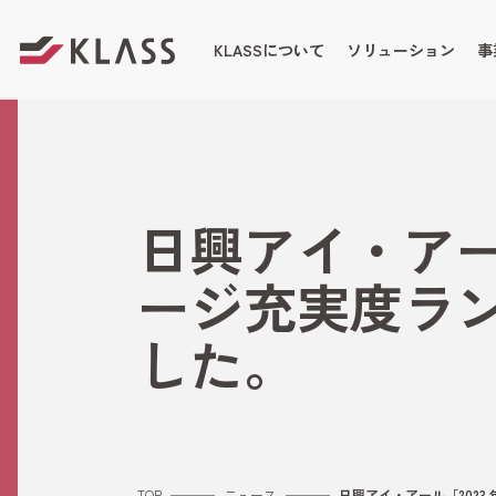
KLASSについて
ソリューション
事
日興アイ・アー
ージ充実度ラ
した。
TOP
ニュース
日興アイ・アール「202