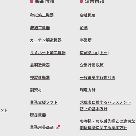
製品情報
企業情報
壁紙施工機器
会社概要
床施工機器
沿革
カーテン製造機器
事業所
ラミネート加工機器
広報誌 to [トゥ]
畳製造機器
企業行動規範
襖製造機器
一般事業主行動計画
副資材
環境方針
業務支援ソフト
求職者に対するハラスメント
防止の基本方針
ント
厨房機器
お客様・お取引先様との適切な
業務用畳商品
関係構築に関する基本方針