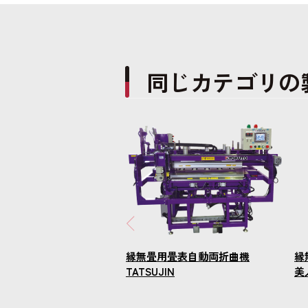
同じカテゴリの
縁無畳用畳表自動両折曲機
縁
TATSUJIN
美