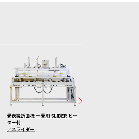
畳表縁折曲機 一畳用 SLIDER ヒー
ター付
／スライダー
畳表折曲機 SLIDER クー