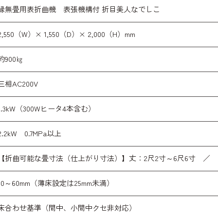
縁無畳用表折曲機 表張機構付 折目美人なでしこ
2,550（W）× 1,550（D）× 2,000（H）mm
約900㎏
三相AC200V
1.3kW（300Wヒータ4本含む）
2.2kW 0.7MPa以上
【折曲可能な畳寸法（仕上がり寸法）】丈：2尺2寸～6尺6寸 ／ 巾
10～60mm（薄床設定は25mm未満）
床合わせ基準（間中、小間中クセ非対応）