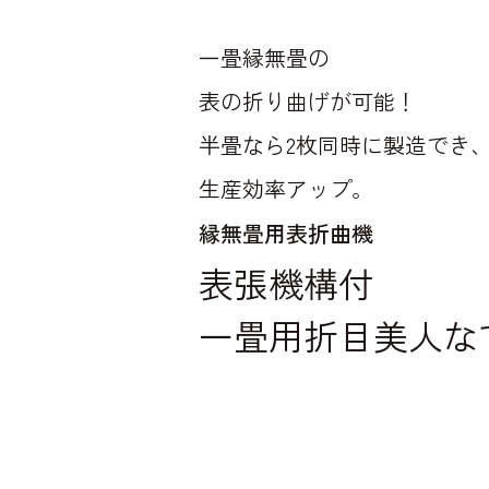
一畳縁無畳の
表の折り曲げが可能！
半畳なら2枚同時に製造でき
生産効率アップ。
縁無畳用表折曲機
表張機構付
一畳用折目美人な