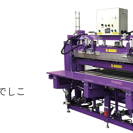
、
でしこ