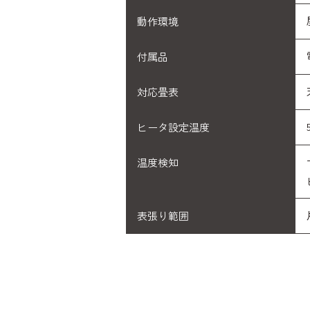
動作環境
付属品
対応畳表
ヒータ設定温度
温度検知
表張り範囲