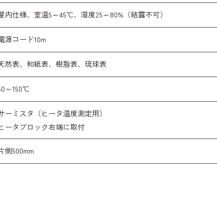
屋内仕様、室温5～45℃、湿度25～80%（結露不可）
電源コード10m
天然表、和紙表、樹脂表、琉球表
50～150℃
サーミスタ（ヒータ温度測定用）
ヒータブロック右端に取付
片側500mm