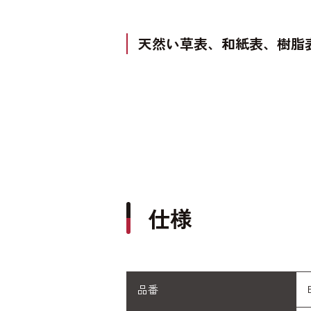
天然い草表、和紙表、樹脂
仕様
品番