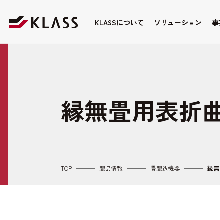
KLASSについて
ソリューション
事
縁無畳用表折
TOP
製品情報
畳製造機器
縁無