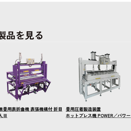
製品を見る
無畳用表折曲機 表張機構付 折目
畳用圧着製造装置
人Ⅲ
ホットプレス機 POWER／パワー