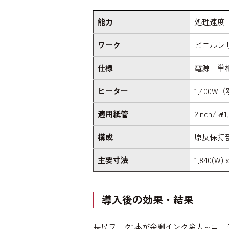
能力
処理速度 0
ワーク
ビニルレ
仕様
電源 単相2
ヒーター
1,400
適用紙管
2inch/幅
構成
原反保持部
主要寸法
1,840(W) x
導入後の効果・結果
長尺ワーク1本が余剰インク除去～コ