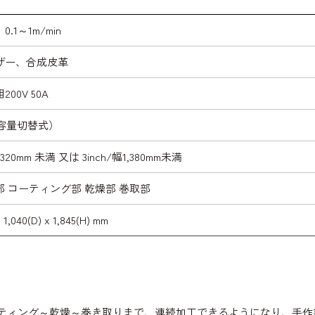
.1～1m/min
ザー、合成皮革
00V 50A
W（容量切替式）
1,320mm 未満 又は 3inch/幅1,380mm未満
 コーティング部 乾燥部 巻取部
 1,040(D) x 1,845(H) mm
ーティング～乾燥～巻き取りまで、連続加工できるようになり、手作