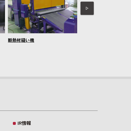
断熱材縫い機
アブレシブウォータージ
置
IR情報