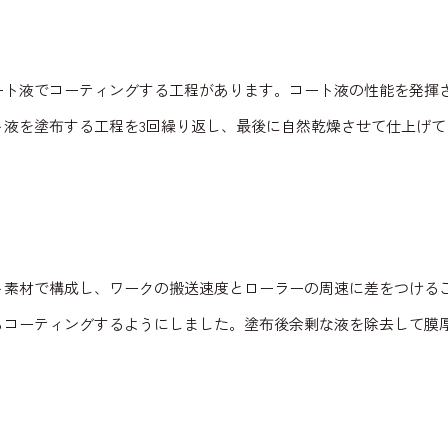
ート液でコーティングする工程があります。コート液の性能を発揮
ト液を塗布する工程を3回繰り返し、最後に自然乾燥させて仕上げ
ト素材で構成し、ワークの搬送速度とローラーの周速に差をつける
らコーティングするようにしました。塗布後余剰な液を除去して膜